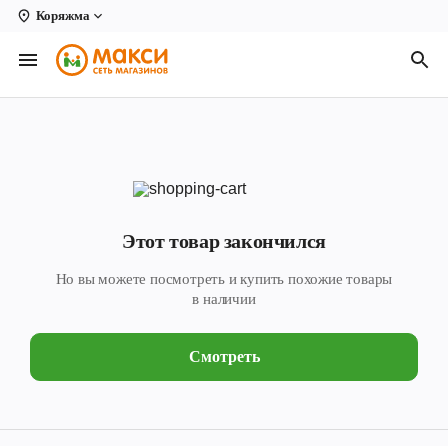
Коряжма
Вологда
Архангельск
Великий Устюг
Киров
Кирово-Чепецк
Этот товар закончился
Коряжма
Но вы можете посмотреть и купить похожие товары
Котлас
в наличии
Новодвинск
Смотреть
Рыбинск
Северодвинск