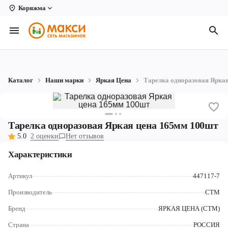
Коряжма
Вологда
Архангельск
Великий Устюг
Каталог
Наши марки
Яркая Цена
Тарелка одноразовая Ярка
Киров
Кирово-Чепецк
Тарелка одноразовая Яркая цена 165мм 100шт
Коряжма
5.0
2 оценки
Нет отзывов
Котлас
Характеристики
Новодвинск
Артикул
447117-7
Рыбинск
Производитель
СТМ
Бренд
ЯРКАЯ ЦЕНА (СТМ)
Северодвинск
Страна
РОССИЯ