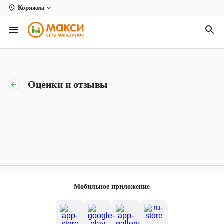
Коряжма
Вологда
Архангельск
Великий Устюг
Оценки и отзывы
Киров
Кирово-Чепецк
Коряжма
Котлас
Новодвинск
Мобильное приложение
Рыбинск
Северодвинск