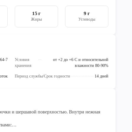
15 г
9 г
Жиры
Углеводы
64-7
Условия
от +2 до +6 С и относительной
хранения
влажности 80-90%
оток
Период службы/Срок годности
14 дней
орочки и шершавой поверхностью. Внутри нежная
твами:
обменные процессы, жирные мононасыщенные