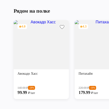
Рядом на полке
4.0
4.3
Авокадо Хасс
Питахайя
140.00
₽
220.00
₽
-28%
-18%
99.99
179.99
₽/шт
₽/шт