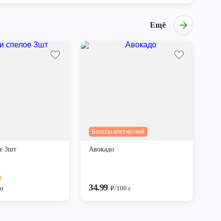
Ещё
Богаты клетчаткой
е 3шт
Авокадо
34.99
уп
₽/100 г