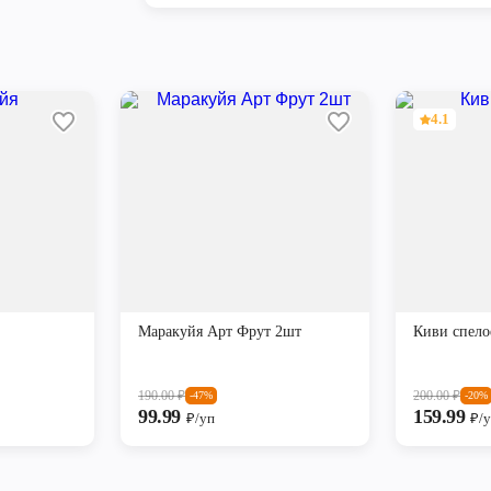
4.1
Маракуйя Арт Фрут 2шт
Киви спело
190.00
₽
200.00
₽
-47%
-20%
99.99
159.99
₽/уп
₽/