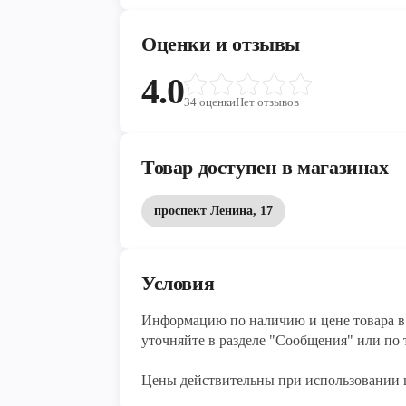
кислоты ускоряют процессы регенерации,
укрепляет сосуды, витамин E и витамины
Оценки и отзывы
ногтей, волос. Олеиновая и пальметинов
Авокадо хасс незаменимый ингредиент дл
4.0
бутербродов, салатов, соусов. Отлично с
34
оценки
Нет отзывов
маслом.
Товар доступен в магазинах
проспект Ленина, 17
Условия
Информацию по наличию и цене товара в 
уточняйте в разделе "Сообщения" или по т
Цены действительны при использовании 