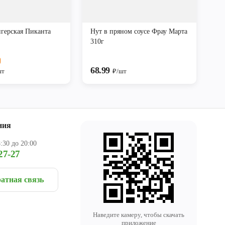
нгерская Пиканта
Нут в пряном соусе Фрау Марта
310г
68.99
шт
₽/шт
ния
:30 до 20:00
27-27
атная связь
Наведите камеру, чтобы скачать
приложение