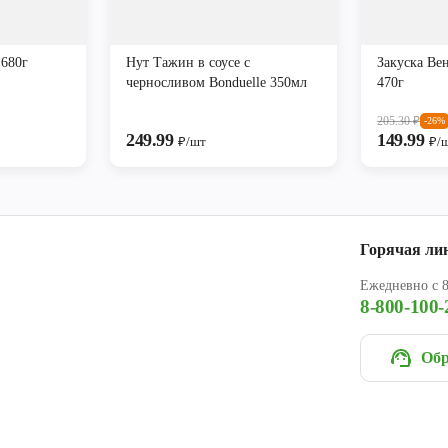
 680г
Нут Тажин в соусе с
Закуска Ве
черносливом Bonduelle 350мл
470г
205.30
₽
-26%
249.99
149.99
₽/шт
₽/
Горячая ли
Ежедневно с 8
8-800-100-
Обр