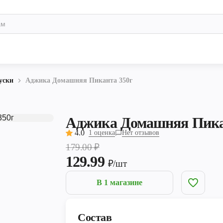
уски
Аджика Домашняя Пиканта 350г
Аджика Домашняя Пика
4.0
1 оценка
Нет отзывов
179.00
₽
129.99
₽/шт
В 1 магазине
Состав