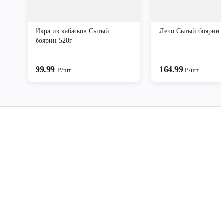
Икра из кабачков Сытый
Лечо Сытый боярин
боярин 520г
99.99
164.99
₽/шт
₽/шт