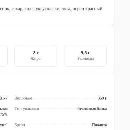
снок, сахар, соль, уксусная кислота, перец красный
2 г
9,5 г
Жиры
Углеводы
31-7
Вес,объем
350 г
льная
Тип упаковки
стеклянная банка
 75%
укт"
Бренд
Пиканта