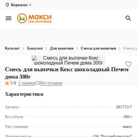
Коряжма
Вологда
Архангельск
Великий Устюг
Каталог
Бакалея
Для выпечки
Смеси для выпечки
Смесь 
Киров
Кирово-Чепецк
Смесь для выпечки Кекс шоколадный Печем
дома 300г
Коряжма
5.0
2 оценки
Нет отзывов
Котлас
Характеристики
Новодвинск
Артикул
381753-7
Рыбинск
Вес,объем
300 г
Тип упаковки
пакет
Северодвинск
Производитель
ОА "Русский продукт"