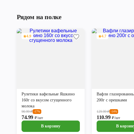
Рядом на полке
4.9
4.7
Рулетики вафельные Яшкино
Вафли глазированн
160г со вкусом сгущенного
200г с орешками
молока
90.99
₽
129.99
₽
-17%
-14%
74.99
110.99
₽/шт
₽/шт
В корзину
В корзин