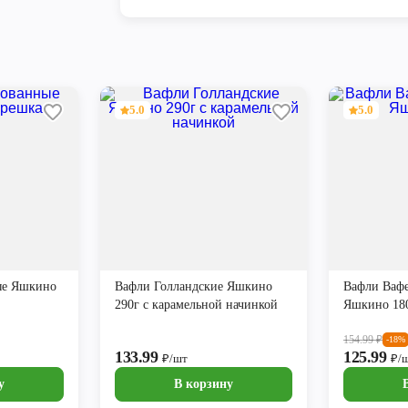
5.0
5.0
ые Яшкино
Вафли Голландские Яшкино
Вафли Ваф
290г с карамельной начинкой
Яшкино 18
154.99
₽
-18%
133.99
125.99
₽/шт
₽/
у
В корзину