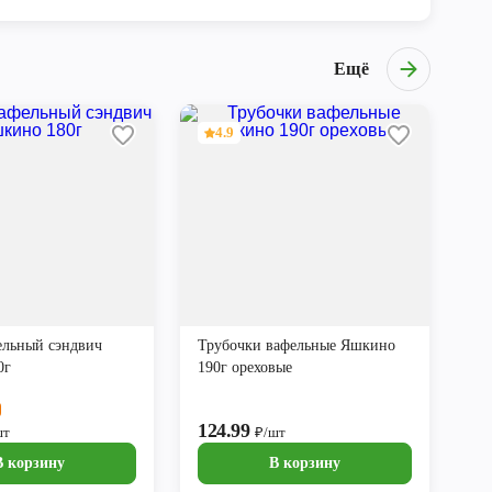
Ещё
4.9
ельный сэндвич
Трубочки вафельные Яшкино
0г
190г ореховые
124.99
шт
₽/шт
В корзину
В корзину