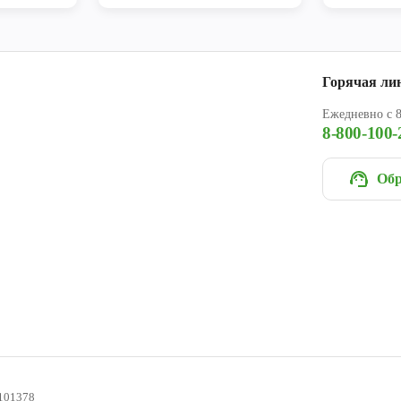
Горячая ли
Ежедневно с 8
8-800-100-
Обр
101378