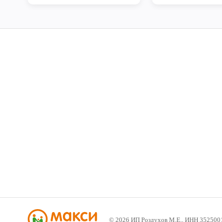
©
2026
ИП Роздухов М.Е., ИНН 352500