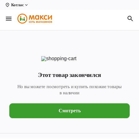
Котлас
Вологда
Архангельск
Великий Устюг
Киров
Кирово-Чепецк
Этот товар закончился
Коряжма
Но вы можете посмотреть и купить похожие товары
Котлас
в наличии
Новодвинск
Смотреть
Рыбинск
Северодвинск