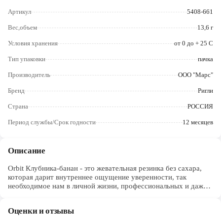
действие. Содержит источник фенилаланина.
Череповец
Артикул
5408-661
Ярославль
Вес,объем
13,6 г
Условия хранения
от 0 до + 25 C
Тип упаковки
пачка
Производитель
ООО "Марс"
Бренд
Ригли
Страна
РОССИЯ
Период службы/Срок годности
12 месяцев
Описание
Orbit Клубника-банан - это жевательная резинка без сахара,
которая дарит внутреннее ощущение уверенности, так
необходимое нам в личной жизни, профессиональных и даже
мелких бытовых ситуациях.
Оценки и отзывы
- Попробуйте Orbit Клубника-банан и получите ощущение