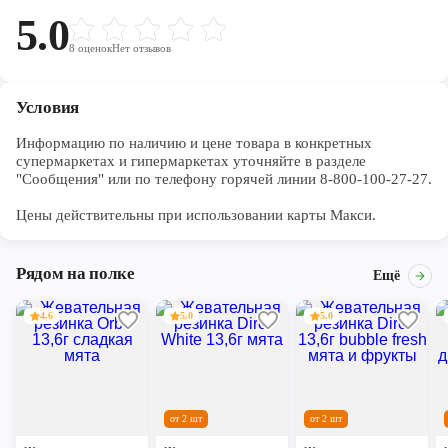
свежести и заряд уверенности в нужный момент.
- Жевательная резинка Orbit без сахара помогает
5.0
поддерживать здоровье зубов: удаляет остатки пищи,
8
оценок
Нет отзывов
способствует уменьшению зубного налета, нейтрализует
вредные кислоты, усиливает процесс реминерализации эмали.
- Употребление жевательной резинки каждый раз после еды
Условия
способствует поддержанию чистоты и здоровья зубов в
дополнение к уходу за ротовой полостью с помощью зубной
Информацию по наличию и цене товара в конкретных 
щетки.
супермаркетах и гипермаркетах уточняйте в разделе 
- Жевательная резинка Orbit без сахара позволит встретить
"Сообщения" или по телефону горячей линии 8-800-100-27-27. 

мир с улыбкой и свежим!
Цены действительны при использовании карты Макси.
1 х 13,6г
Рядом на полке
Ещё
4.6
5.0
5.0
от 2 шт
от 2 шт