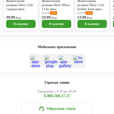
Жевательная
Жевательная
Жевательная
резинка Orbit 13,6г
резинка Dirol White
резинка Dirol 13,6г
сладкая мята
13,6г мята
bubble fresh мята и
фрукты
40.00
₽
40.00
₽
-40%
-40%
39.99
23.99
23.99
₽/шт
₽/шт
₽/шт
В корзину
В корзину
В корзину
Мобильное приложение
Горячая линия
Ежедневно с 8:30 до 20:00
8-800-100-27-27
Обратная связь