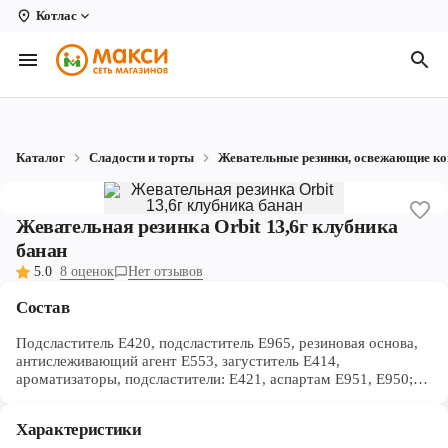
Котлас
Вологда
Архангельск
Великий Устюг
Каталог
Сладости и торты
Жевательные резинки, освежающие к
Киров
Кирово-Чепецк
Жевательная резинка Orbit 13,6г клубника
банан
Коряжма
5.0
8 оценок
Нет отзывов
Котлас
Состав
Новодвинск
Подсластитель E420, подсластитель E965, резиновая основа,
антислеживающий агент E553, загуститель E414,
Рыбинск
ароматизаторы, подсластители: E421, аспартам E951, E950;
регуляторы кислотности: E330, E296; эмульгатор соевый
лецитин, глазирователь E903. Содержит подсластители. При
Северодвинск
Характеристики
чрезмерном употреблении может оказывать слабительное