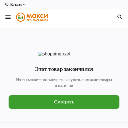
Котлас
Вологда
Архангельск
Великий Устюг
Киров
Кирово-Чепецк
Этот товар закончился
Коряжма
Но вы можете посмотреть и купить похожие товары
Котлас
в наличии
Новодвинск
Смотреть
Рыбинск
Северодвинск