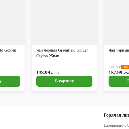
ld Golden
Чай черный Greenfield Golden
Чай черный
Ceylon 25пак
259.99
₽
-39%
133.99
157.99
₽/шт
₽/
у
В корзину
Горячая ли
Ежедневно с 8