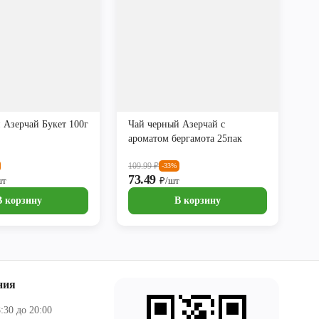
 Азерчай Букет 100г
Чай черный Азерчай с
ароматом бергамота 25пак
109.99
₽
-33%
73.49
шт
₽/шт
В корзину
В корзину
ния
:30 до 20:00