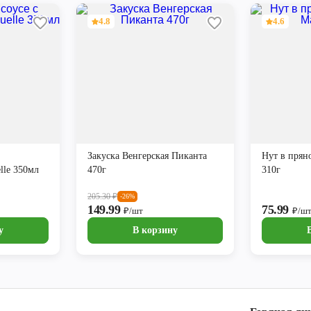
4.8
4.6
Закуска Венгерская Пиканта
Нут в прян
lle 350мл
470г
310г
205.30
₽
-26%
149.99
75.99
₽/шт
₽/ш
у
В корзину