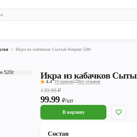
уски
Икра из кабачков Сытый боярин 520г
Икра из кабачков Сыты
4.4
19 оценок
Нет отзывов
139.99
₽
99.99
₽/шт
В корзину
Состав