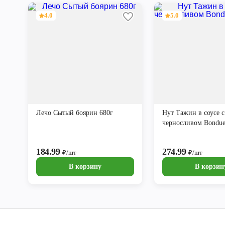
4.0
5.0
Лечо Сытый боярин 680г
Нут Тажин в соусе с
черносливом Bondue
184.99
274.99
₽/шт
₽/шт
В корзину
В корзин