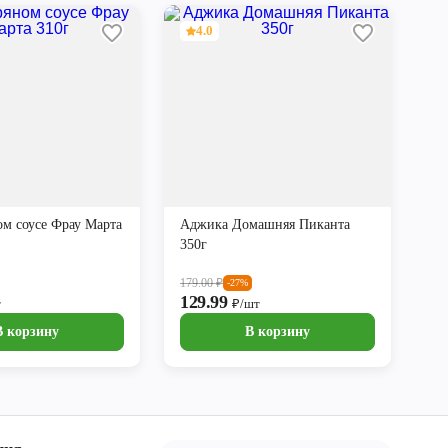
4.0
ом соусе Фрау Марта
Аджика Домашняя Пиканта
350г
179.00
₽
-27%
129.99
т
₽/шт
В корзину
В корзину