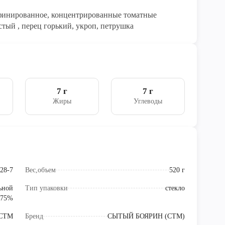
афинированное, концентрированные томатные
стый , перец горький, укроп, петрушка
7 г
7 г
Жиры
Углеводы
28-7
Вес,объем
520 г
льной
Тип упаковки
стекло
 75%
СТМ
Бренд
СЫТЫЙ БОЯРИН (СТМ)