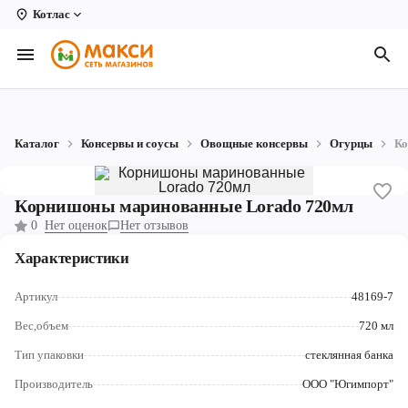
Котлас
Вологда
Архангельск
Великий Устюг
Каталог
Консервы и соусы
Овощные консервы
Огурцы
Ко
Киров
Кирово-Чепецк
Корнишоны маринованные Lorado 720мл
0
Нет оценок
Нет отзывов
Коряжма
Характеристики
Котлас
Артикул
48169-7
Новодвинск
Вес,объем
720 мл
Рыбинск
Тип упаковки
стеклянная банка
Северодвинск
Производитель
ООО "Югимпорт"