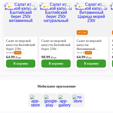
4.7
5.0
4.5
от 2 шт
Салат из морской
Салат из морской
Салат из морской
капусты Балтийский
капусты Балтийский
капусты
берег 250г
берег 250г
Витаминный
витаминный
натуральный
Царица морей 230г
94.80
₽
78.57
₽
-31%
-17%
64.99
98.99
64.99
₽/шт
₽/шт
₽/шт
В корзину
В корзину
В корзину
Мобильное приложение