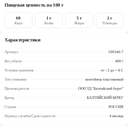
Е202
Череповец
Пищевая ценность на 100 г
Ярославль
60
1 г
5 г
2 г
Ккал
Белки
Жиры
Углеводы
Характеристики
Артикул
109346-7
Вес,объем
400 г
Условия хранения
от - 2 до + 4 С
Тип упаковки
контейнер пластиковый
Производитель
ООО ТД "Балтийский берег"
Бренд
БАЛТИЙСКИЙ БЕРЕГ
Страна
РОССИЯ
Период службы/Срок годности
4 месяца