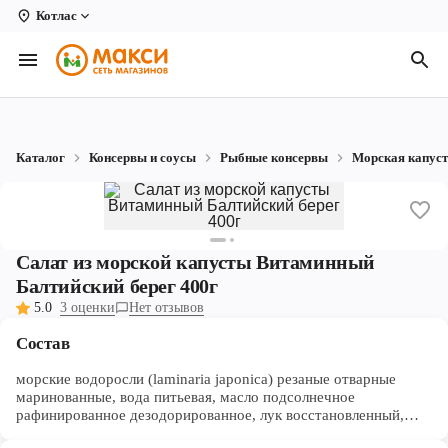
Котлас
Вологда
Архангельск
Великий Устюг
Каталог
Консервы и соусы
Рыбные консервы
Морская капус
Киров
Кирово-Чепецк
Коряжма
Салат из морской капусты Витаминный
Балтийский берег 400г
Котлас
5.0
3 оценки
Нет отзывов
Новодвинск
Состав
Рыбинск
морские водоросли (laminaria japonica) резаные отварные
маринованные, вода питьевая, масло подсолнечное
рафинированное дезодорированное, лук восстановленный,
Северодвинск
соль, сахар, регулятор кислотности Е260, консерванты: Е211,