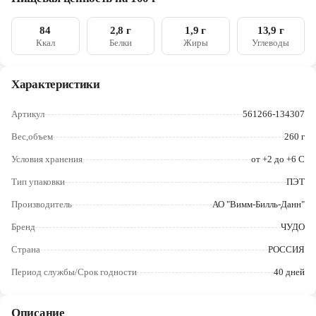
аннато, регуляторы кислотности (лимонная кислота, цитрат
Череповец
натрия 3-замещенный), закваска.*- при использовании данного
компонента в маркировке
84
2,8 г
1,9 г
13,9 г
Ярославль
указывается соответствующая ему буква. Продукт может
Ккал
Белки
Жиры
Углеводы
содержать фрагменты косточек
Характеристики
Артикул
561266-134307
Вес,объем
260 г
Условия хранения
от +2 до +6 С
Тип упаковки
ПЭТ
Производитель
АО "Вимм-Билль-Данн"
Бренд
ЧУДО
Страна
РОССИЯ
Период службы/Срок годности
40 дней
Описание