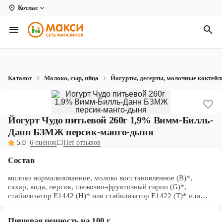
Котлас
Вологда
Архангельск
Великий Устюг
Каталог
Молоко, сыр, яйца
Йогурты, десерты, молочные коктейл
Киров
Кирово-Чепецк
Йогурт Чудо питьевой 260г 1,9% Вимм-Билль-
Коряжма
Данн БЗМЖ персик-манго-дыня
5.0
6 оценок
Нет отзывов
Котлас
Состав
Новодвинск
молоко нормализованное, молоко восстановленное (В)*,
Рыбинск
сахар, вода, персик, глюкозно-фруктозный сироп (G)*,
стабилизатор Е1442 (H)* или стабилизатор Е1422 (T)* или
кукурузный крахмал (X)*, концентрированное пюре из манго,
Северодвинск
стабилизатор - пектины (P)*, ароматизаторы, краситель -
Пищевая ценность на 100 г