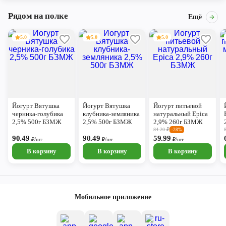
Рядом на полке
Ещё
5.0
5.0
5.0
Йогурт Вятушка
Йогурт Вятушка
Йогурт питьевой
черника-голубика
клубника-земляника
натуральный Epica
2,5% 500г БЗМЖ
2,5% 500г БЗМЖ
2,9% 260г БЗМЖ
84.20
₽
-28%
90.49
90.49
59.99
₽/шт
₽/шт
₽/шт
В корзину
В корзину
В корзину
Мобильное приложение