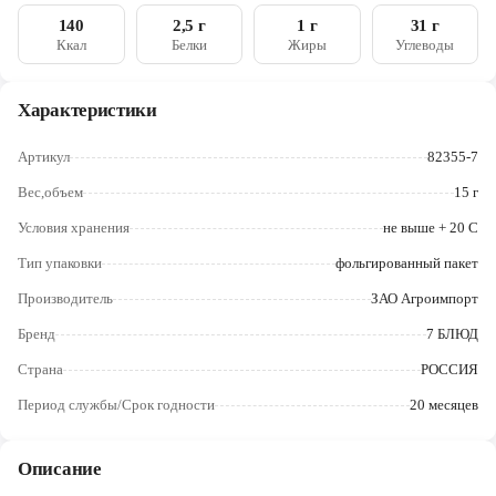
Череповец
140
2,5 г
1 г
31 г
Ккал
Белки
Жиры
Углеводы
Ярославль
Характеристики
Артикул
82355-7
Вес,объем
15 г
Условия хранения
не выше + 20 C
Тип упаковки
фольгированный пакет
Производитель
ЗАО Агроимпорт
Бренд
7 БЛЮД
Страна
РОССИЯ
Период службы/Срок годности
20 месяцев
Описание