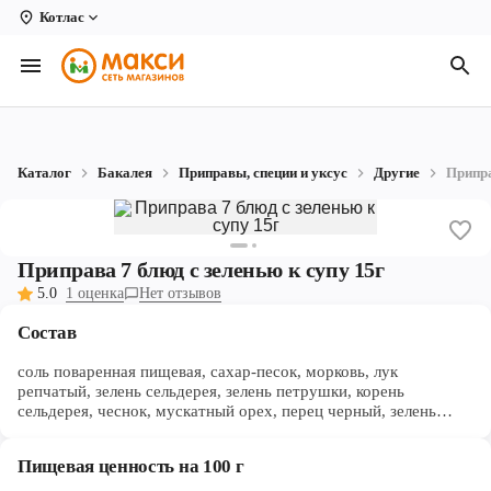
Котлас
Вологда
Архангельск
Великий Устюг
Каталог
Бакалея
Приправы, специи и уксус
Другие
Припра
Киров
Кирово-Чепецк
Приправа 7 блюд с зеленью к супу 15г
Коряжма
5.0
1 оценка
Нет отзывов
Котлас
Состав
Новодвинск
соль поваренная пищевая, сахар-песок, морковь, лук
репчатый, зелень сельдерея, зелень петрушки, корень
сельдерея, чеснок, мускатный орех, перец черный, зелень
Рыбинск
укропа, куркума, кумин (зира)
Северодвинск
Пищевая ценность на 100 г