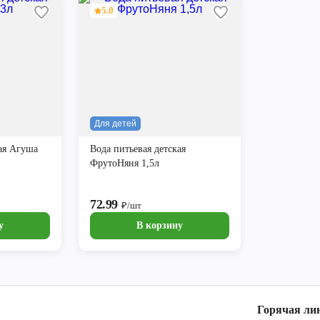
5.0
Для детей
кая Агуша
Вода питьевая детская
ФрутоНяня 1,5л
72.99
₽/шт
у
В корзину
Горячая ли