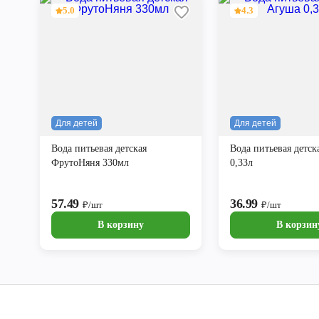
5.0
4.3
Для детей
Для детей
Вода питьевая детская
Вода питьевая детс
ФрутоНяня 330мл
0,33л
57.49
36.99
₽/шт
₽/шт
В корзину
В корзин