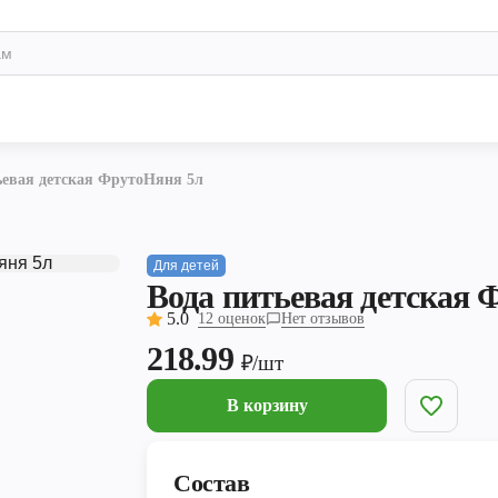
ьевая детская ФрутоНяня 5л
Для детей
Вода питьевая детская 
5.0
12 оценок
Нет отзывов
218.99
₽/шт
В корзину
Состав