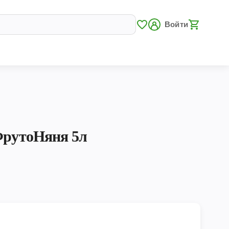
Войти
ФрутоНяня 5л