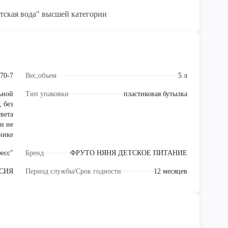
етская вода" высшей категории
70-7
Вес,объем
5 л
ьной
Тип упаковки
пластиковая бутылка
 без
вета
и не
ьнике
есс"
Бренд
ФРУТО НЯНЯ ДЕТСКОЕ ПИТАНИЕ
СИЯ
Период службы/Срок годности
12 месяцев