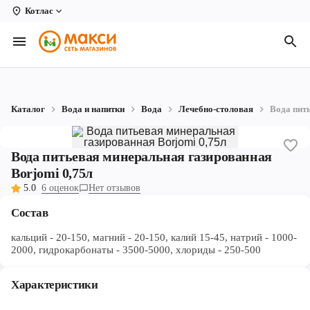
Котлас
Вологда
Архангельск
Великий Устюг
Каталог
Вода и напитки
Вода
Лечебно-столовая
Вода пит
Киров
Кирово-Чепецк
Вода питьевая минеральная газированная
Borjomi 0,75л
Коряжма
5.0
6 оценок
Нет отзывов
Котлас
Состав
Новодвинск
кальций - 20-150, магний - 20-150, калий 15-45, натрий - 1000-
2000, гидрокарбонаты - 3500-5000, хлориды - 250-500
Рыбинск
Характеристики
Северодвинск