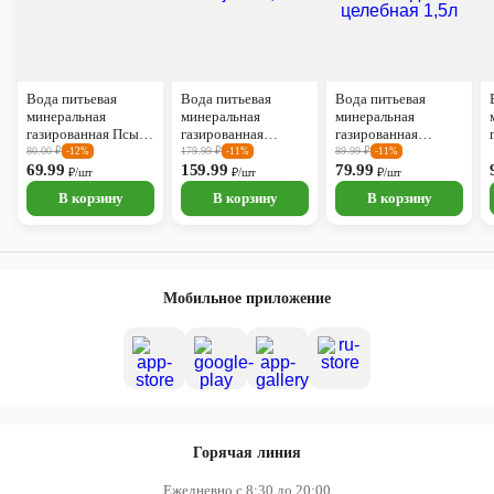
Вода питьевая
Вода питьевая
Вода питьевая
минеральная
минеральная
минеральная
газированная Псыж
газированная
газированная
1л
Borjomi 0,5л
Кисловодская
80.00
₽
179.99
₽
89.99
₽
-12%
-11%
-11%
69.99
159.99
целебная 1,5л
79.99
₽/шт
₽/шт
₽/шт
В корзину
В корзину
В корзину
Мобильное приложение
Горячая линия
Ежедневно с 8:30 до 20:00