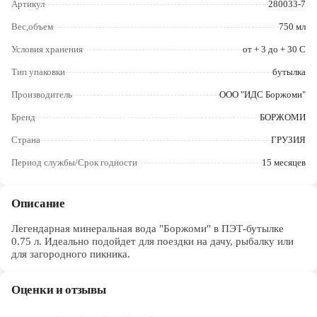
Артикул
280033-7
Череповец
Вес,объем
750 мл
Ярославль
Условия хранения
от + 3 до + 30 C
Тип упаковки
бутылка
Производитель
ООО "ИДС Боржоми"
Бренд
БОРЖОМИ
Страна
ГРУЗИЯ
Период службы/Срок годности
15 месяцев
Описание
Легендарная минеральная вода "Боржоми" в ПЭТ-бутылке
0.75 л. Идеально подойдет для поездки на дачу, рыбалку или
для загородного пикника.
Оценки и отзывы