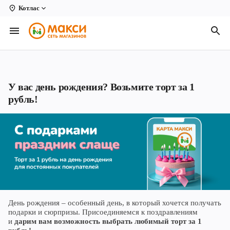
Котлас
Вологда
Архангельск
Великий Устюг
У вас день рождения? Возьмите торт за 1
Киров
рубль!
Кирово-Чепецк
Коряжма
Котлас
Новодвинск
Рыбинск
День рождения – особенный день, в который хочется получать
подарки и сюрпризы. Присоединяемся к поздравлениям
Северодвинск
и
дарим вам возможность выбрать любимый торт за 1