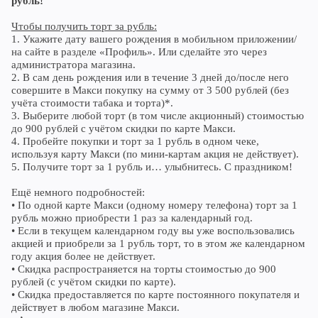
рубль!
Череповец
Чтобы получить торт за рубль:
Ярославль
1. Укажите дату вашего рождения в мобильном приложении/
на сайте в разделе «Профиль». Или сделайте это через
администратора магазина.
2. В сам день рождения или в течение 3 дней до/после него
совершите в Макси покупку на сумму от 3 500 рублей (без
учёта стоимости табака и торта)*.
3. Выберите любой торт (в том числе акционный) стоимостью
до 900 рублей с учётом скидки по карте Макси.
4. Пробейте покупки и торт за 1 рубль в одном чеке,
используя карту Макси (по мини-картам акция не действует).
5. Получите торт за 1 рубль и… улыбнитесь. С праздником!
Ещё немного подробностей:
• По одной карте Макси (одному номеру телефона) торт за 1
рубль можно приобрести 1 раз за календарный год.
• Если в текущем календарном году вы уже воспользовались
акцией и приобрели за 1 рубль торт, то в этом же календарном
году акция более не действует.
• Скидка распространяется на торты стоимостью до 900
рублей (с учётом скидки по карте).
• Скидка предоставляется по карте постоянного покупателя и
действует в любом магазине Макси.