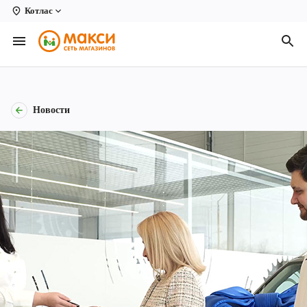
Котлас
Вологда
Архангельск
Великий Устюг
Новости
Киров
Кирово-Чепецк
Коряжма
Котлас
Новодвинск
Рыбинск
Северодвинск