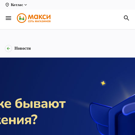
Котлас
Вологда
Архангельск
Великий Устюг
Новости
Киров
Кирово-Чепецк
Коряжма
Котлас
Новодвинск
Рыбинск
Северодвинск