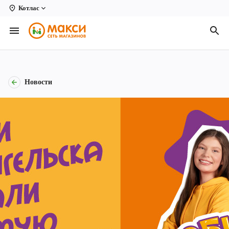
Котлас
Вологда
Архангельск
Великий Устюг
Новости
Киров
Кирово-Чепецк
Коряжма
Котлас
Новодвинск
Рыбинск
Северодвинск