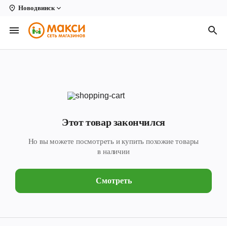
Новодвинск
Вологда
Архангельск
Великий Устюг
Киров
Кирово-Чепецк
Этот товар закончился
Коряжма
Но вы можете посмотреть и купить похожие товары
Котлас
в наличии
Новодвинск
Смотреть
Рыбинск
Северодвинск