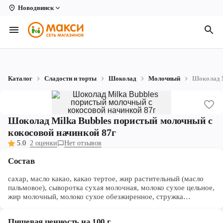
Новодвинск
Вологда
Архангельск
Великий Устюг
Каталог
Сладости и торты
Шоколад
Молочный
Шоколад M
Киров
Кирово-Чепецк
Шоколад Milka Bubbles пористый молочный с
Коряжма
кокосовой начинкой 87г
5.0
2 оценки
Нет отзывов
Котлас
Состав
Новодвинск
сахар, масло какао, какао тертое, жир растительный (масло
Рыбинск
пальмовое), сыворотка сухая молочная, молоко сухое цельное,
жир молочный, молоко сухое обезжиренное, стружка
кокосовая, эмульгаторы (лецитин соевый, E476), фундук
Северодвинск
обжаренный тертый, ароматизаторы.
Пищевая ценность на 100 г