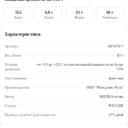
Череповец
552
4,8 г
33 г
58 г
Ярославль
Ккал
Белки
Жиры
Углеводы
Характеристики
Артикул
607679-7
Вес,объем
87 г
Условия
от +13 до +23 C и относительной влажности не более
хранения
75%
Тип упаковки
флоу-пак
Производитель
ООО "Мон'дэлис Русь"
Бренд
МИЛКА-полка
Страна
РОССИЯ
Период службы/Срок годности
275 дней