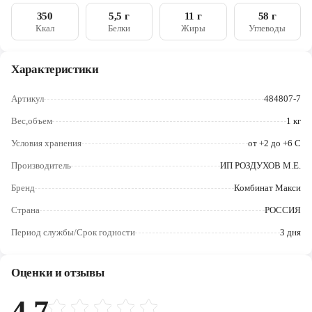
Череповец
350
5,5 г
11 г
58 г
Ккал
Белки
Жиры
Углеводы
Ярославль
Характеристики
Артикул
484807-7
Вес,объем
1 кг
Условия хранения
от +2 до +6 C
Производитель
ИП РОЗДУХОВ М.Е.
Бренд
Комбинат Макси
Страна
РОССИЯ
Период службы/Срок годности
3 дня
Оценки и отзывы
4.7