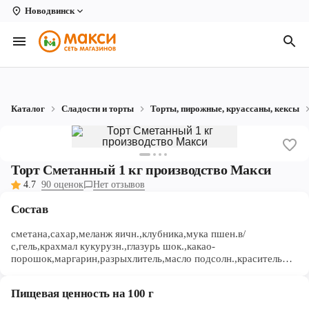
Новодвинск
Вологда
Архангельск
Великий Устюг
Каталог
Сладости и торты
Торты, пирожные, круассаны, кексы
Киров
Кирово-Чепецк
Торт Сметанный 1 кг производство Макси
Коряжма
4.7
90 оценок
Нет отзывов
Котлас
Состав
Новодвинск
сметана,сахар,меланж яичн.,клубника,мука пшен.в/
с,гель,крахмал кукурузн.,глазурь шок.,какао-
порошок,маргарин,разрыхлитель,масло подсолн.,краситель
Рыбинск
пищ.,сода пищ.,агар,желатин,уксус,кис-та лимонная,краситель
пищ. натур.,ароматизатор пищ.
Северодвинск
Пищевая ценность на 100 г