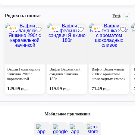
Рядом на полке
Ещё
5.0
5.0
5.0
Вафли Голландские
Вафли Вафельный
Вафли Вологжанка
Яшкино 290г с
сэндвич Яшкино
200г с ароматом
карамельной
180г
шоколадных сливок
начинкой
129.99
119.99
71.49
₽/шт
₽/шт
₽/шт
Мобильное приложение