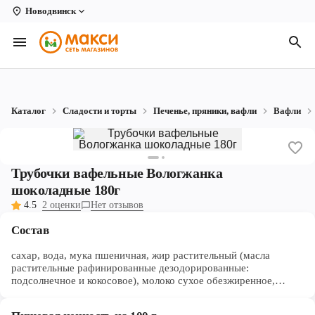
Новодвинск
Вологда
Архангельск
Великий Устюг
Каталог
Сладости и торты
Печенье, пряники, вафли
Вафли
Киров
Кирово-Чепецк
Трубочки вафельные Вологжанка
Коряжма
шоколадные 180г
4.5
2 оценки
Нет отзывов
Котлас
Состав
Новодвинск
сахар, вода, мука пшеничная, жир растительный (масла
Рыбинск
растительные рафинированные дезодорированные:
подсолнечное и кокосовое), молоко сухое обезжиренное,
Северодвинск
какао-порошок, шоколад (сахар, какао тертое, масло какао,
эмульгатор — лецитин соевый, ароматизатор), крахмал