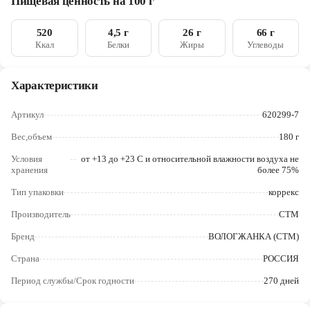
Пищевая ценность на 100 г
картофельный, эмульгатор — лецитин соевый, соль,
Череповец
ароматизаторы «Шоколад», «Ваниль» и «Молоко-ваниль»,
антиокислитель - кислота лимонная, краситель Е155.
520
4,5 г
26 г
66 г
Ярославль
Возможно наличие в незначительном количестве арахиса
Ккал
Белки
Жиры
Углеводы
Характеристики
Артикул
620299-7
Вес,объем
180 г
Условия
от +13 до +23 С и относительной влажности воздуха не
хранения
более 75%
Тип упаковки
коррекс
Производитель
СТМ
Бренд
ВОЛОГЖАНКА (СТМ)
Страна
РОССИЯ
Период службы/Срок годности
270 дней