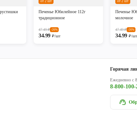
от 2 шт
от 2 шт
хрустишки
Печенье Юбилейное 112г
Печенье Юб
традиционное
молочное
47.49
₽
47.49
₽
-26%
-26%
34.99
34.99
₽/шт
₽/ш
Горячая ли
Ежедневно с 8
8-800-100-
Обр