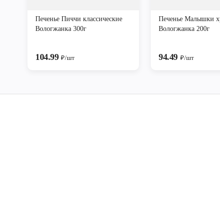
Печенье Пиччи классические
Печенье Малышки 
Вологжанка 300г
Вологжанка 200г
104.99
94.49
₽/шт
₽/шт