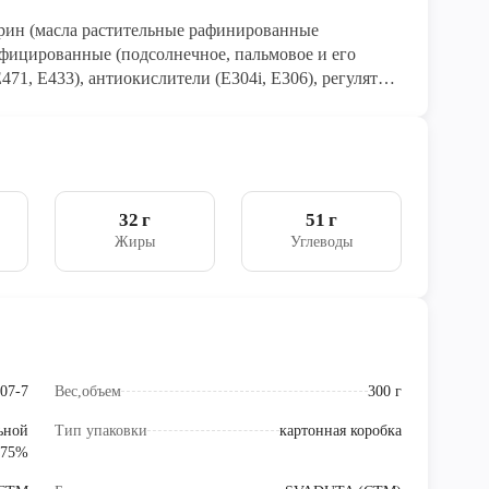
арин (масла растительные рафинированные
ифицированные (подсолнечное, пальмовое и его
471, Е433), антиокислители (Е304i, Е306), регулятор
ор, красители (Е100, Е160b)), сахар, вода питьевая,
егулятор кислотности лимонная кислота),
(дрожжи, эмульгатор Е491, антиокислитель Е300),
ервант сорбиновая кислота, ароматизатор «Масло
Е102.
32 г
51 г
Жиры
Углеводы
07-7
Вес,объем
300 г
ьной
Тип упаковки
картонная коробка
 75%