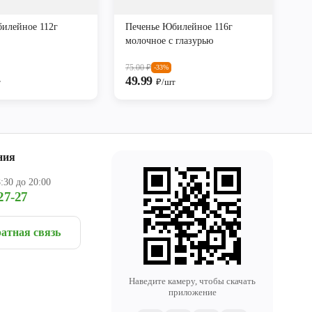
илейное 112г
Печенье Юбилейное 116г
молочное с глазурью
75.00
₽
-33%
49.99
т
₽/шт
ния
:30 до 20:00
27-27
атная связь
Наведите камеру, чтобы скачать
приложение