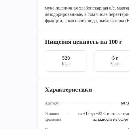
мука пшеничная хлебопекарная в/с, марг
дезодорированные, в том числе переэтер
фракции, кокосовое), вода, эмульгаторы (Е
кислотности лимонная кислота, ароматизат
инвертный сироп (сахар, вода питьевая, р
дрожжи хлебопекарные сухие инстантные 
Пищевая ценность на 100 г
разрыхлители (Е450i, Е500ii), соль, конс
сливочное тип «Вологодское», краситель 
520
5 г
Ккал
Белки
Характеристики
Артикул
6073
Условия
от +13 до +23 C и относител
хранения
влажности не более