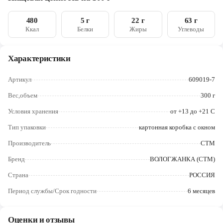
Череповец
лимонная кислота), начинка со вкусом « Яблока»( пюре
яблочное; сахар; регулятор кислотности: Е330; консерванты:
480
5 г
22 г
63 г
Ярославль
Е200, Е220(остаточный) ) сахар, соль, ароматизатор
Ккал
Белки
Жиры
Углеводы
"Ванилин"
Характеристики
Артикул
609019-7
Вес,объем
300 г
Условия хранения
от +13 до +21 С
Тип упаковки
картонная коробка с окном
Производитель
СТМ
Бренд
ВОЛОГЖАНКА (СТМ)
Страна
РОССИЯ
Период службы/Срок годности
6 месяцев
Оценки и отзывы