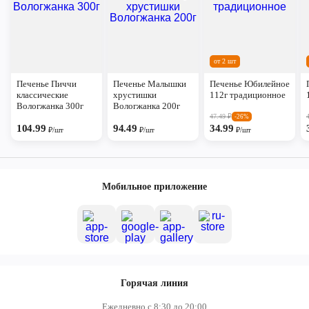
от 2 шт
Печенье Пиччи
Печенье Малышки
Печенье Юбилейное
классические
хрустишки
112г традиционное
Вологжанка 300г
Вологжанка 200г
47.49
₽
-26%
104.99
94.49
34.99
₽/шт
₽/шт
₽/шт
Мобильное приложение
Горячая линия
Ежедневно с 8:30 до 20:00