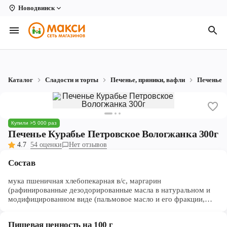
Новодвинск
Вологда
Архангельск
Великий Устюг
Каталог
Сладости и торты
Печенье, пряники, вафли
Печенье
Киров
Кирово-Чепецк
Купили >5 000 раз
Коряжма
Печенье Курабье Петровское Вологжанка 300г
4.7
54 оценки
Нет отзывов
Котлас
Состав
Новодвинск
мука пшеничная хлебопекарная в/с, маргарин
(рафинированные дезодорированные масла в натуральном и
Рыбинск
модифицированном виде (пальмовое масло и его фракции,
подсолнечное масло, пальмоядровое масло), вода,
Северодвинск
эмульгаторы (Е471, Е475, соевый лецитин), соль, пищевой
Пищевая ценность на 100 г
краситель Е160а, ароматизатор, регулятор кислотности