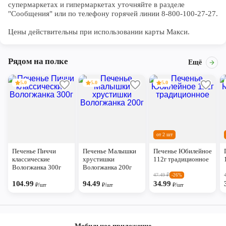
супермаркетах и гипермаркетах уточняйте в разделе 
"Сообщения" или по телефону горячей линии 8-800-100-27-27. 

Цены действительны при использовании карты Макси.
Рядом на полке
Ещё
5.0
5.0
5.0
от 2 шт
Печенье Пиччи
Печенье Малышки
Печенье Юбилейное
классические
хрустишки
112г традиционное
Вологжанка 300г
Вологжанка 200г
47.49
₽
-26%
104.99
94.49
34.99
₽/шт
₽/шт
₽/шт