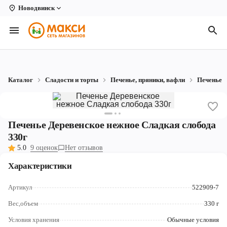
Новодвинск
Вологда
Архангельск
Великий Устюг
Каталог
Сладости и торты
Печенье, пряники, вафли
Печенье
Киров
Кирово-Чепецк
Печенье Деревенское нежное Сладкая слобода
Коряжма
330г
5.0
9 оценок
Нет отзывов
Котлас
Характеристики
Новодвинск
Артикул
522909-7
Рыбинск
Вес,объем
330 г
Северодвинск
Условия хранения
Обычные условия