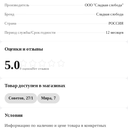
Череповец
Производитель
ООО "Сладкая слобода"
Ярославль
Бренд
Сладкая слобода
Страна
РОССИЯ
Период службы/Срок годности
12 месяцев
Оценки и отзывы
5.0
9
оценок
Нет отзывов
Товар доступен в магазинах
Советов, 27/1
Мира, 7
Условия
Информацию по наличию и цене товара в конкретных 