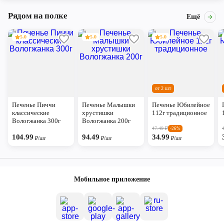
Рядом на полке
Ещё
5.0
5.0
5.0
от 2 шт
Печенье Пиччи
Печенье Малышки
Печенье Юбилейное
классические
хрустишки
112г традиционное
Вологжанка 300г
Вологжанка 200г
47.49
₽
-26%
104.99
94.49
34.99
₽/шт
₽/шт
₽/шт
Мобильное приложение