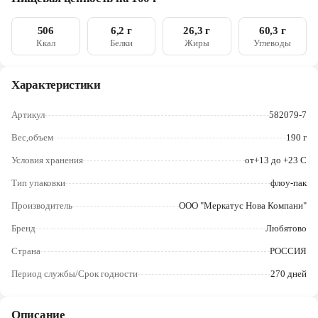
тристеарат, лецитин соевый, эфиры полиглицерина и
Череповец
взаимоэтерифицированных рициноловых кислот;
ароматизатор], сахар, сироп инвертный [сахар, регуляторы
506
6,2 г
26,3 г
60,3 г
Ярославль
кислотности: молочная кислота, гидрокарбонат натрия], соль,
Ккал
Белки
Жиры
Углеводы
эмульгатор: эфиры глицерина и диацетилвинной и жирных
кислот, разрыхлитель: гидрокарбонат аммония, ароматизатор,
экстракт ванили
Характеристики
Артикул
582079-7
Вес,объем
190 г
Условия хранения
от+13 до +23 С
Тип упаковки
флоу-пак
Производитель
ООО "Меркатус Нова Компани"
Бренд
Любятово
Страна
РОССИЯ
Период службы/Срок годности
270 дней
Описание