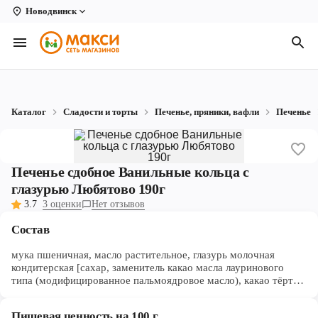
Новодвинск
Вологда
Архангельск
Великий Устюг
Каталог
Сладости и торты
Печенье, пряники, вафли
Печенье
Киров
Кирово-Чепецк
Печенье сдобное Ванильные кольца с
Коряжма
глазурью Любятово 190г
3.7
3 оценки
Нет отзывов
Котлас
Состав
Новодвинск
мука пшеничная, масло растительное, глазурь молочная
Рыбинск
кондитерская [сахар, заменитель какао масла лауринового
типа (модифицированное пальмоядровое масло), какао тёртое,
молоко цельное сухое, молоко обезжиренное сухое, сыворотка
Северодвинск
молочная сухая, масло кокосовое, эмульгаторы: сорбитан
Пищевая ценность на 100 г