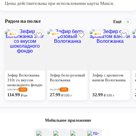
Цены действительны при использовании карты Макси.
Рядом на полке
Ещё
4.5
4.9
4.8
Зефир Вологжанка
Зефир бело-розовый
Зефир с ароматом
310г со вкусом
Вологжанка
ванили Вологжанка
шоколадного фондю
136.90
₽
34.20
₽
-16%
-18%
114.99
27.99
32.99
₽/шт
₽/100 г
₽/100 г
Мобильное приложение