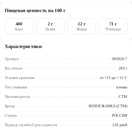
(Е492, Е322), порошок какао, эмульгаторы Е322 (соевый
Череповец
лецитин), Е492; ароматизаторы: шоколад, ваниль), патока,
Пищевая ценность на 100 г
яблочное пюре (яблоки протертые, консервант – диоксид
Ярославль
серы), белок яичный, агент желирующий - пектин, регуляторы
кислотности - молочная кислота, цитрат натрия, ароматизатор
400
2 г
12 г
71 г
пищевой – ванильный, консервант - сорбиновая кислота
Ккал
Белки
Жиры
Углеводы
Характеристики
Артикул
585826-7
Вес,объем
205 г
Условия хранения
от +15 до + 21 С
Тип упаковки
пленка
Производитель
СТМ
Бренд
ВОЛОГЖАНКА (СТМ)
Страна
РОССИЯ
Период службы/Срок годности
120 дней