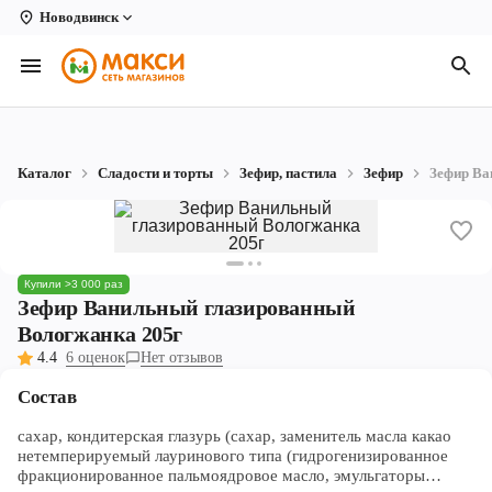
Новодвинск
Вологда
Архангельск
Великий Устюг
Каталог
Сладости и торты
Зефир, пастила
Зефир
Зефир Ва
Киров
Кирово-Чепецк
Коряжма
Купили >3 000 раз
Зефир Ванильный глазированный
Котлас
Вологжанка 205г
4.4
6 оценок
Нет отзывов
Новодвинск
Состав
Рыбинск
сахар, кондитерская глазурь (сахар, заменитель масла какао
нетемперируемый лауринового типа (гидрогенизированное
Северодвинск
фракционированное пальмоядровое масло, эмульгаторы