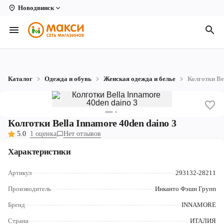
Новодвинск
Вологда
Архангельск
Великий Устюг
Каталог
Одежда и обувь
Женская одежда и белье
Колготки Be
Киров
Кирово-Чепецк
Колготки Bella Innamore 40den daino 3
Коряжма
5.0
1 оценка
Нет отзывов
Котлас
Характеристики
Новодвинск
Артикул
293132-28211
Рыбинск
Производитель
Инканто Фэшн Групп
Бренд
INNAMORE
Северодвинск
Страна
ИТАЛИЯ