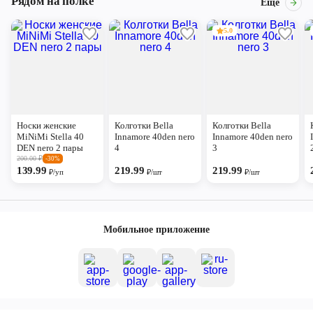
Рядом на полке
Ещё
5.0
Носки женские
Колготки Bella
Колготки Bella
MiNiMi Stella 40
Innamore 40den nero
Innamore 40den nero
DEN nero 2 пары
4
3
200.00
₽
-30%
139.99
219.99
219.99
₽/уп
₽/шт
₽/шт
Мобильное приложение