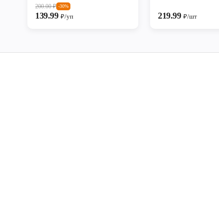
200.00
₽
-30%
139.99
219.99
₽/уп
₽/шт