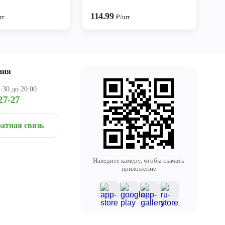
114.99
шт
₽/шт
ния
:30 до 20:00
27-27
атная связь
Наведите камеру, чтобы скачать
приложение