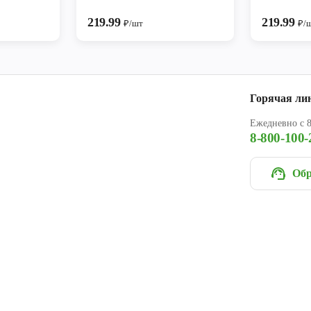
219.99
219.99
₽/шт
₽/
Горячая ли
Ежедневно с 8
8-800-100-
Обр