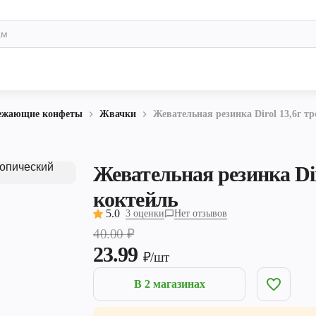
вежающие конфеты
Жвачки
Жевательная резинка Dirol 13,6г т
Жевательная резинка Dir
коктейль
5.0
3 оценки
Нет отзывов
40.00
₽
23.99
₽/шт
В 2 магазинах