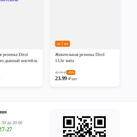
от 2 шт
я резинка Dirol
Жевательная резинка Dirol
зно-дынный коктейль
13,6г мята
40.00
₽
-40%
23.99
т
₽/шт
ния
:30 до 20:00
27-27