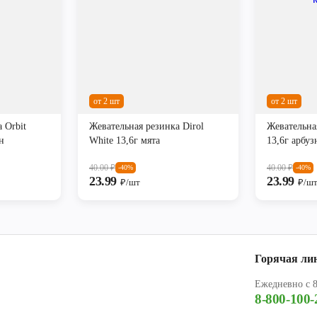
от 2 шт
от 2 шт
 Orbit
Жевательная резинка Dirol
Жевательна
н
White 13,6г мята
13,6г арбу
40.00
₽
40.00
₽
-40%
-40%
23.99
23.99
₽/шт
₽/ш
Горячая ли
Ежедневно с 8
8-800-100-