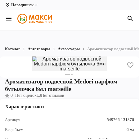
Новодвинск
Вологда
Архангельск
Великий Устюг
Каталог
Автотовары
Аксессуары
Ароматизатор подвесной Me
Киров
Кирово-Чепецк
Коряжма
Ароматизатор подвесной Medori парфюм
бутылочка 6мл marseille
Котлас
0
Нет оценок
Нет отзывов
Новодвинск
Характеристики
Рыбинск
Артикул
549766-131876
Северодвинск
Вес,объем
6 мл