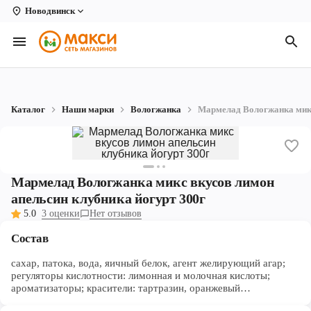
Новодвинск
Вологда
Архангельск
Великий Устюг
Каталог
Наши марки
Вологжанка
Мармелад Вологжанка микс
Киров
Кирово-Чепецк
Коряжма
Мармелад Вологжанка микс вкусов лимон
апельсин клубника йогурт 300г
Котлас
5.0
3 оценки
Нет отзывов
Новодвинск
Состав
Рыбинск
сахар, патока, вода, яичный белок, агент желирующий агар;
регуляторы кислотности: лимонная и молочная кислоты;
ароматизаторы; красители: тартразин, оранжевый
Северодвинск
""солнечный закат"", понсо, синий блестящий,кармуазин