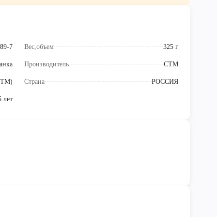
89-7
Вес,объем
325 г
анка
Производитель
СТМ
СТМ)
Страна
РОССИЯ
5 лет