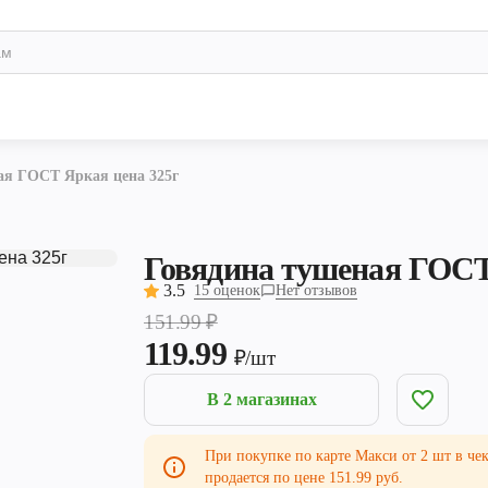
ая ГОСТ Яркая цена 325г
Говядина тушеная ГОСТ
3.5
15 оценок
Нет отзывов
151.99
₽
119.99
₽/шт
В 2 магазинах
При покупке по карте Макси от 2 шт в чек
продается по цене 151.99 руб.