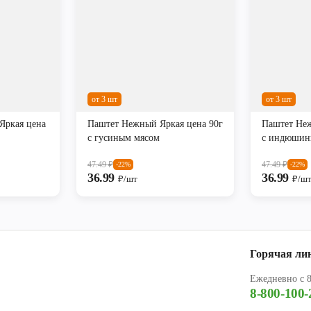
от 3 шт
от 3 шт
Яркая цена
Паштет Нежный Яркая цена 90г
Паштет Неж
с гусиным мясом
с индюшин
47.49
₽
47.49
₽
-22%
-22%
36.99
36.99
₽/шт
₽/ш
Горячая ли
Ежедневно с 8
8-800-100-