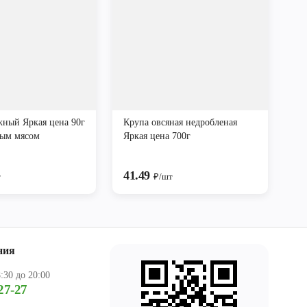
ный Яркая цена 90г
Крупа овсяная недробленая
ым мясом
Яркая цена 700г
41.49
т
₽/шт
ния
:30 до 20:00
27-27