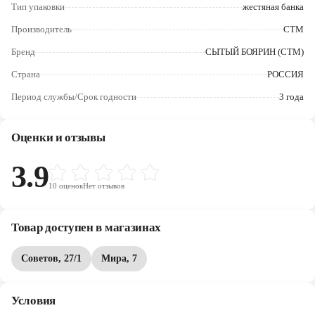
Череповец
Тип упаковки
жестяная банка
Производитель
СТМ
Ярославль
Бренд
СЫТЫЙ БОЯРИН (СТМ)
Страна
РОССИЯ
Период службы/Срок годности
3 года
Оценки и отзывы
3.9
10
оценок
Нет отзывов
Товар доступен в магазинах
Советов, 27/1
Мира, 7
Условия