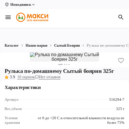
Новодвинск
Вологда
Архангельск
Великий Устюг
Каталог
Наши марки
Сытый Боярин
Рулька по-домашнему С
Киров
Кирово-Чепецк
Рулька по-домашнему Сытый боярин 325г
Коряжма
3.9
10 оценок
Нет отзывов
Котлас
Характеристики
Новодвинск
Артикул
516294-7
Рыбинск
Вес,объем
325 г
Условия
от 0 до +20 С и относительной влажности воздуха не
Северодвинск
хранения
более 75%