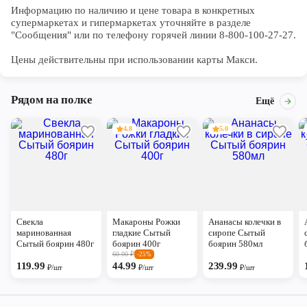
Информацию по наличию и цене товара в конкретных 
супермаркетах и гипермаркетах уточняйте в разделе 
"Сообщения" или по телефону горячей линии 8-800-100-27-27. 

Цены действительны при использовании карты Макси.
Рядом на полке
Ещё
4.8
5.0
Свекла
Макароны Рожки
Ананасы колечки в
маринованная
гладкие Сытый
сиропе Сытый
Сытый боярин 480г
боярин 400г
боярин 580мл
60.00
₽
-25%
119.99
44.99
239.99
₽/шт
₽/шт
₽/шт