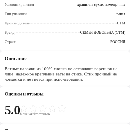
Череповец
Условия хранения
хранить в сухих помещениях
Тип упаковки
пакет
Ярославль
Производитель
СТМ
Бренд
СЕМЬЯ ДОВОЛЬНА (СТМ)
Страна
РОССИЯ
Описание
Ватные палочки из 100% хлопка не оставляют ворсинок на
лице, надежное крепление ваты на стике. Стик прочный не
ломается и не гнется при использовании.
Оценки и отзывы
5.0
8
оценок
Нет отзывов