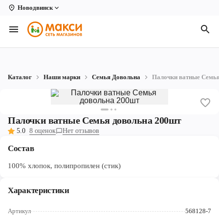
Новодвинск
Вологда
Архангельск
Великий Устюг
Каталог
Наши марки
Семья Довольна
Палочки ватные Семья
Киров
Кирово-Чепецк
Палочки ватные Семья довольна 200шт
Коряжма
5.0
8 оценок
Нет отзывов
Котлас
Состав
Новодвинск
100% хлопок, полипропилен (стик)
Рыбинск
Характеристики
Северодвинск
Артикул
568128-7