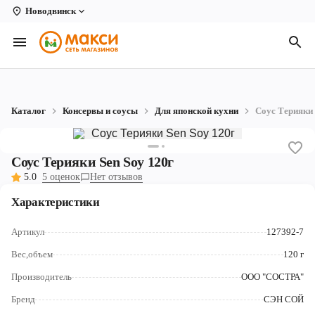
Новодвинск
Вологда
Архангельск
Великий Устюг
Каталог
Консервы и соусы
Для японской кухни
Соус Терияки 
Киров
Кирово-Чепецк
Соус Терияки Sen Soy 120г
5.0
5 оценок
Нет отзывов
Коряжма
Характеристики
Котлас
Артикул
127392-7
Новодвинск
Вес,объем
120 г
Рыбинск
Производитель
ООО "СОСТРА"
Северодвинск
Бренд
СЭН СОЙ