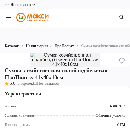
Новодвинск
Вологда
Архангельск
Великий Устюг
Каталог
Наши марки
ПроПользу
Сумка хозяйственная спанб
Киров
Кирово-Чепецк
Сумка хозяйственная спанбонд бежевая
Коряжма
ПроПользу 41х40х10см
5.0
5 оценок
Нет отзывов
Котлас
Характеристики
Новодвинск
Артикул
630676-7
Рыбинск
Условия хранения
Обычные условия
Северодвинск
Производитель
СТМ