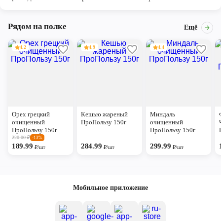
Рядом на полке
Ещё
4.2
4.9
4.4
Орех грецкий
Кешью жареный
Миндаль
очищенный
ПроПользу 150г
очищенный
ПроПользу 150г
ПроПользу 150г
220.00
₽
-13%
189.99
284.99
299.99
₽/шт
₽/шт
₽/шт
Мобильное приложение