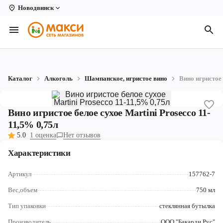
Новодвинск
Вологда
Архангельск
Великий Устюг
Каталог
Алкоголь
Шампанское, игристое вино
Вино игристое 
Киров
Кирово-Чепецк
Вино игристое белое сухое Martini Prosecco 11-
11,5% 0,75л
Коряжма
5.0
1 оценка
Нет отзывов
Котлас
Характеристики
Новодвинск
Артикул
157762-7
Рыбинск
Вес,объем
750 мл
Тип упаковки
стеклянная бутылка
Северодвинск
Производитель
ООО "Бакарди Рус"