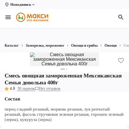
Новодвинск
Вологда
Архангельск
Великий Устюг
Каталог
Заморозка, мороженое
Овощи и грибы
Овощи
См
Киров
Кирово-Чепецк
Коряжма
Смесь овощная замороженная Мексиканская
Семья довольна 400г
Котлас
4.8
30 оценок
Нет отзывов
Новодвинск
Состав
Рыбинск
перец сладкий резаный, морковь резаная, лук репчатый
резаный, фасоль стручковая зеленая резаная, горошек зеленый
(зерна), кукуруза (зерна)
Северодвинск