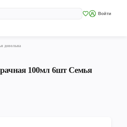
Войти
ья довольна
зрачная 100мл 6шт Семья