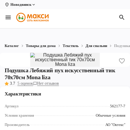
Новодвинск
Вологда
Архангельск
Великий Устюг
Каталог
Товары для дома
Текстиль
Для спальни
Подушка 
Киров
Кирово-Чепецк
Подушка Лебяжий пух искусственный тик
Коряжма
70х70см Mona liza
3.7
5 оценок
Нет отзывов
Котлас
Характеристики
Новодвинск
Артикул
562177-7
Рыбинск
Условия хранения
Обычные условия
Северодвинск
Производитель
АО "Октекс"