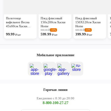
Полотенце
Плед флисовый
Плед флисовый
вафельное Весна
150х200см Хаски
150Х120см Хаски
45х60см Хаски
Home
Home
Home
900.00
₽
600.00
₽
-33%
-33%
99.99
599.99
399.99
₽/шт
₽/шт
₽/шт
Мобильное приложение
Горячая линия
Ежедневно с 8:30 до 20:00
8-800-100-27-27