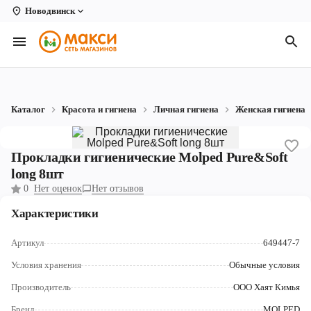
Новодвинск
Вологда
Архангельск
Великий Устюг
Каталог
Красота и гигиена
Личная гигиена
Женская гигиена
Киров
Кирово-Чепецк
Прокладки гигиенические Molped Pure&Soft
long 8шт
Коряжма
0
Нет оценок
Нет отзывов
Котлас
Характеристики
Новодвинск
Артикул
649447-7
Рыбинск
Условия хранения
Обычные условия
Производитель
ООО Хаят Кимья
Северодвинск
Бренд
MOLPED