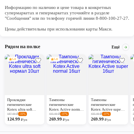
Информацию по наличию и цене товара в конкретных 
супермаркетах и гипермаркетах уточняйте в разделе 
"Сообщения" или по телефону горячей линии 8-800-100-27-27. 

Цены действительны при использовании карты Макси.
Рядом на полке
Ещё
5.0
5.0
Прокладки
Тампоны
Тампоны
гигиенические
гигиенические
гигиенические
Kotex ultra soft
Kotex Active normal
Kotex Active super
нормал 10шт
16шт
16шт
187.00
₽
435.00
₽
435.00
₽
-33%
-37%
-37%
124.99
269.99
269.99
₽/уп
₽/уп
₽/уп