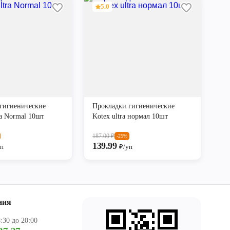
5.0
гигиенические
Прокладки гигиенические
ra Normal 10шт
Kotex ultra нормал 10шт
187.00
₽
-25%
139.99
уп
₽/уп
ния
:30 до 20:00