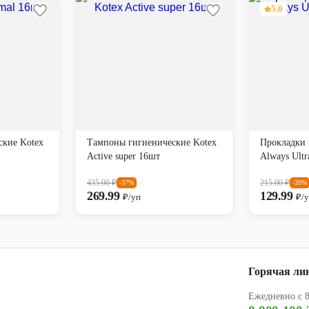
5.0
ские Kotex
Тампоны гигиенические Kotex
Прокладки 
Active super 16шт
Always Ult
435.00
₽
215.00
₽
-37%
-39%
269.99
129.99
₽/уп
₽/
Горячая ли
Ежедневно с 8