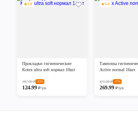
5.0
5.0
Прокладки гигиенические
Тампоны гигиениче
Kotex ultra soft нормал 10шт
Active normal 16шт
187.00
₽
435.00
₽
-33%
-37%
124.99
269.99
₽/уп
₽/уп