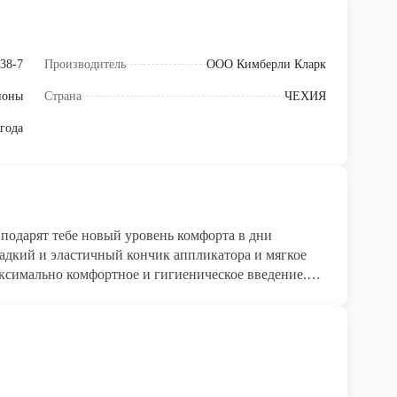
38-7
Производитель
ООО Кимберли Кларк
поны
Страна
ЧЕХИЯ
 года
одарят тебе новый уровень комфорта в дни
адкий и эластичный кончик аппликатора и мягкое
ксимально комфортное и гигиеническое введение.
 волокон вискозы, обеспечивая надежную защиту от
ал с аппликатором в индивидуальной упаковке –