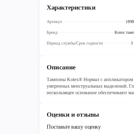
Характеристики
Артикул
1898
Бренд
Kotex там
Период службы/Срок годности
3
Описание
Тампоны Kotex® Нормал с аппликатором п
умеренных менструальных выделений. Гл
нескользящее основание обеспечивают ма
Они производятся из высококачественных
протеканий. Каждый тампон Котекс Норм
удобно брать с собой.
Оценки и отзывы
Поставьте вашу оценку