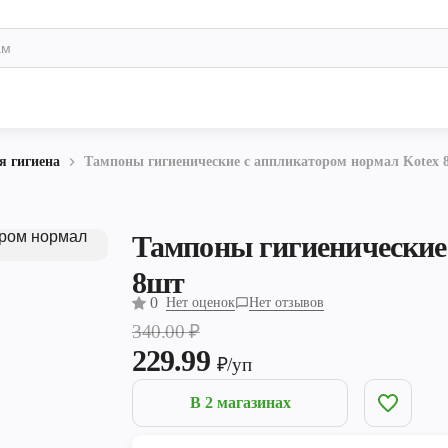
я гигиена
Тампоны гигиенические с аппликатором нормал Kotex 
Тампоны гигиенические
8шт
0
Нет оценок
Нет отзывов
340.00
₽
229.99
₽/уп
В 2 магазинах