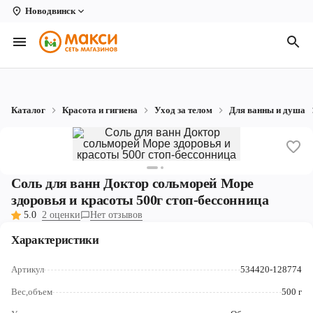
Новодвинск
Вологда
Архангельск
Великий Устюг
Каталог
Красота и гигиена
Уход за телом
Для ванны и душа
Киров
Кирово-Чепецк
Коряжма
Соль для ванн Доктор сольморей Море
здоровья и красоты 500г стоп-бессонница
Котлас
5.0
2 оценки
Нет отзывов
Новодвинск
Характеристики
Рыбинск
Артикул
534420-128774
Северодвинск
Вес,объем
500 г