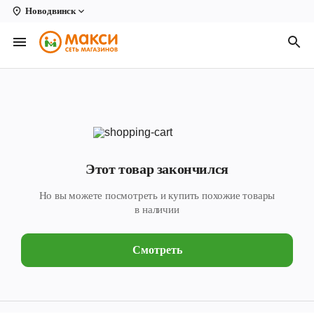
Новодвинск
Вологда
Архангельск
Великий Устюг
Киров
Кирово-Чепецк
Этот товар закончился
Коряжма
Но вы можете посмотреть и купить похожие товары
Котлас
в наличии
Новодвинск
Смотреть
Рыбинск
Северодвинск