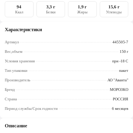
Череповец
натрия, карбонат натрия). Продукт может содержать следы
94
3,3 г
1,9 г
15,6 г
молочных, яичных, соевых и горчичных продуктов
Ккал
Белки
Жиры
Углеводы
Ярославль
Характеристики
Артикул
445505-7
Вес,объем
150 г
Условия хранения
при -18 С
Тип упаковки
пакет
Производитель
АО "Аванта"
Бренд
МОРОЗКО
Страна
РОССИЯ
Период службы/Срок годности
6 месяцев
Описание