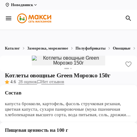
Новодвинск
Вологда
Архангельск
Великий Устюг
Каталог
Заморозка, мороженое
Полуфабрикаты
Овощные
Киров
Кирово-Чепецк
Котлеты овощные Green Морозко 150г
Коряжма
4.6
28 оценок
Нет отзывов
Котлас
Состав
Новодвинск
капуста брокколи, картофель, фасоль стручковая резаная,
цветная капуста, сухари панировочные (мука пшеничная
хлебопекарная высшего сорта, вода питьевая, соль, дрожжи
Рыбинск
хлебопекарные прессованные), вода питьевая, масло
растительное, соль поваренная пищевая, сахар-песок,
Северодвинск
Пищевая ценность на 100 г
комплексная пищевая добавка (загуститель - крахмал
картофельный; соль, регуляторы кислотности: глюконат